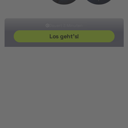
Sherwin
Ikram
Sven