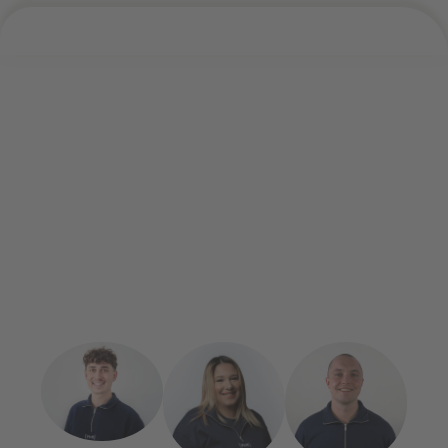
Du hast noch Fragen oder möchtest mehr wissen? Lass
uns gerne reden. Wir supporten dich dabei das perfekte
Weiterbildungsprogramm zu finden und die Förderung
zu beantragen.
Kostenlos, persönlich und unkompliziert.