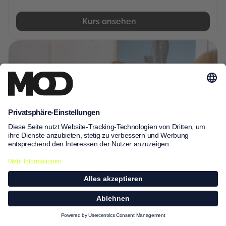
Kurs ansehen
4 Wochen
Arbeitsrecht im digitalen Zeitalter
Kündigungsschutz, AGG, Betriebsrat 4.0 –