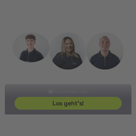
zu beantragen.
Kostenlos, persönlich und unkompliziert.
Sherwin
Ikram
Sven