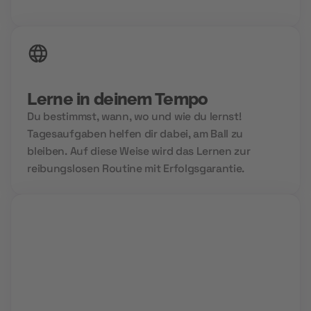
24/7 Zugriff auf deine Inhalte
Lerne in deinem Tempo
Du bestimmst, wann, wo und wie du lernst!
Tagesaufgaben helfen dir dabei, am Ball zu
bleiben. Auf diese Weise wird das Lernen zur
reibungslosen Routine mit Erfolgsgarantie.
Group Sessions
Niemals allein und immer gemeinsam. Wir setzen
auf Community Power und den Aufbau deines