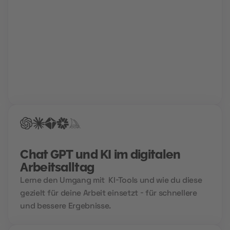
Karriere Coaching
Finde und schnapp' dir deinen Traumjob!
Gemeinsam mit deinem Berater findet ihr den Weg
in deine Zukunftskarriere. Für die perfekte
Bewerbung, einen Hochglanz-Lebenslauf und
garantierte Treffer bei der Jobsuche.
Chat GPT und KI im digitalen
Arbeitsalltag
Lerne den Umgang mit KI-Tools und wie du diese
gezielt für deine Arbeit einsetzt - für schnellere
und bessere Ergebnisse.