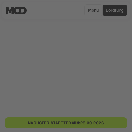
Menu
Beratung
CERTIFIED
Social Media Manager:
Grundlegende und vertiefende
Strategien zur Optimierung von
Landingpages
Im Fokus dieser Maßnahme steht die Optimierung
von Landingpages. Neben technischen
Anpassungen werden auch nutzerorientierte
Strategien zur Steigerung der ersten Pages
vermittelt.
NÄCHSTER STARTTERMIN:
28.09.2026