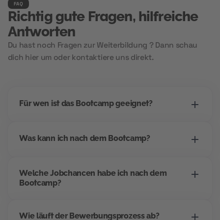
FAQ
Richtig gute Fragen, hilfreiche
Antworten
Du hast noch Fragen zur Weiterbildung ? Dann schau
dich hier um oder kontaktiere uns direkt.
Für wen ist das Bootcamp geeignet?
Dieses Bootcamp richtet sich an alle, die einen
Was kann ich nach dem Bootcamp?
Einstieg ins digitale Marketing suchen -
unabhängig vom bisherigen Beruf. Wenn du
Dieses Bootcamp richtet sich an alle, die einen
strukturiert arbeitest, Interesse an Kommunikation
Welche Jobchancen habe ich nach dem
Einstieg ins digitale Marketing suchen -
und digitalen Tools hast, bist du hier richtig.
Bootcamp?
unabhängig vom bisherigen Beruf. Wenn du
Besonders geeignet für Quereinsteiger*innen und
strukturiert arbeitest, Interesse an Kommunikation
alle, die mit Kl-Marketing zukunftssicher
Dieses Bootcamp richtet sich an alle, die einen
und digitalen Tools hast, bist du hier richtig.
durchstarten wollen. Gerade im Marketing
Wie läuft der Bewerbungsprozess ab?
Einstieg ins digitale Marketing suchen -