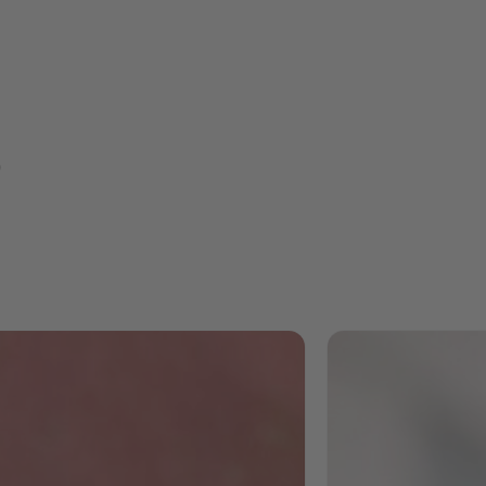
Enormes
Potenzial
für Peopl