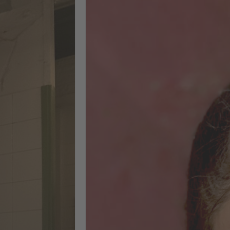
bereichernde
Erfahrung"
Ein intensiver, sechswöchiger
Vollzeitkurs mit starkem
Praxisfokus: Das Gelernte konnte
ich direkt in meinem eigenen
Kursprojekt umsetzen. Zu den
wichtigsten Inhalten gehörten ein
umfassendes SEO-Audit (On-Page,
Off-Page und technische Aspekte),
die Entwicklung von Content-
Strategien mit KI sowie die
Umsetzung der Audit-Ergebnisse in
konkrete Strategien und deren
Implementierung. Außerdem habe
ich praktische Erfahrungen mit
Tools wie Sistrix, Screaming Frog,
XOVI, WordPress und SEObility
gesammelt. Es war eine
herausfordernde, aber unglaublich