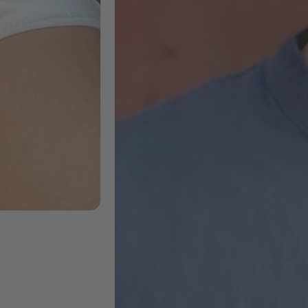
Marketing
Sophie
Masterclass + AI
Böhnert
Power