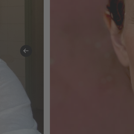
bereichernde Erfahrung – vor allem
dank der anderen Teilnehmenden
und des Lehrteams. Ich freue mich
darauf, diese Erkenntnisse in
künftige Marken- und
Kampagnenprojekte einfließen zu
lassen.