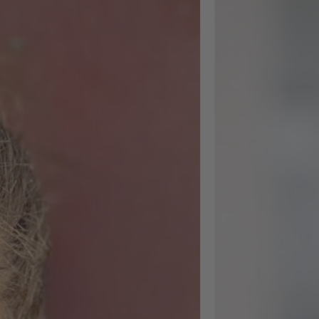
Operatio
Ich habe kürzlich m
Weiterbildung
abgeschlossen und
nächster Woche sta
ich in einen neuen 
Nach einem
herausfordernden
Arbeitsmarktjahr ha
mir die Weiterbildu
nicht nur inhaltlich
weitergeholfen,
sondern mir auch e
gutes Stück
Selbstvertrauen für
diesen nächsten Sch
gegeben. Inhaltlich
ging es um zwei gr
Themenblöcke:
Arbeitsrecht, im
Hinblick auf mobile