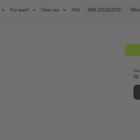
Für wen?
Über uns
FAQ
089-215303372
Wha
nt
Da
12
larem Praxisbezug. Die
timierung geplant und als
ative Aufgaben in SEO-