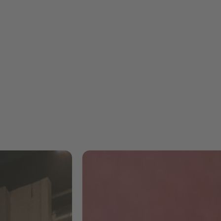
"Es war eine
herausfordernde,
aber unglaublich