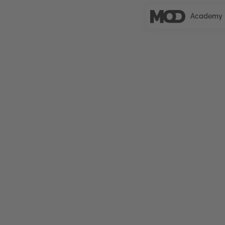
Academy
UNCERTIFIED
SEO und
Projektmanageme
Einführung in SEO und Projektmanagement mit k
Weiterbildung vermittelt, wie Suchmaschinenop
Projekt gesteuert wird. Sie qualifiziert für oper
Projekten und deren strukturierter Umsetzung.