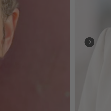
Arbeiten und KI-
Systeme sowie KI-
gestützte Prozesse
Personalmanageme
von Skill-Analyse b
People Analytics. Hi
habe ich festgestell
wie viel Spaß mir di
Arbeit mit KI macht.
Tools zu
experimentieren,
Prozesse neu zu
denken, Daten
aussagekräftig
aufzubereiten - das
mich gepackt und 
sehe darin enormes
Potenzial für Peopl
Ops. Gleichzeitig w
mir bewusst: Je me