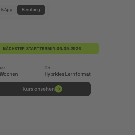
tsApp
Beratung
NÄCHSTER STARTTERMIN:
30.09.2026
uer
Ort
 Wochen
Hybrides Lernformat
Kurs ansehen
Erhalte Zertifikate von