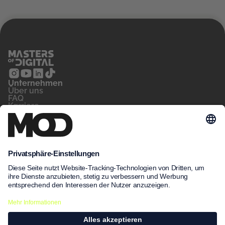
Unternehmen
‍Über uns
FAQ
Karriere
Kontakt
Blog
Für wen
Privatperson
Arbeitsvermittler
Unternehmen
Unsere Kurse
MeinNow
Kursfinder
Kursdatenbank
Unsere Standorte