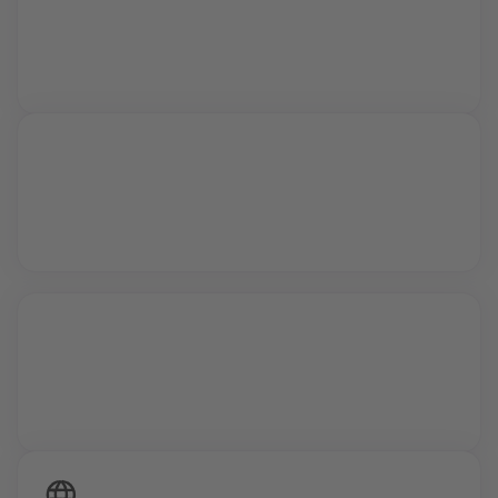
Live Sessions
Während interaktiver Video Calls lernst du von
Profis und kannst all deine Fragen stellen.
Vollzeit oder Teilzeit
24/7 Zugriff auf deine Inhalte