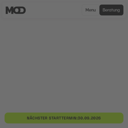
Menu
Beratung
UNCERTIFIED
Personalwesen: HR Business
Partner
Einführung in Personalwesen: HR Business
Partner mit Praxisbezug. Die Weiterbildung
vermittelt, wie HR Business Partner
Geschäftsbereiche beraten und
Personalstrategien umsetzen. Sie qualifiziert für
operative Aufgaben an der Schnittstelle von HR
und Fachabteilungen.
NÄCHSTER STARTTERMIN:
30.09.2026