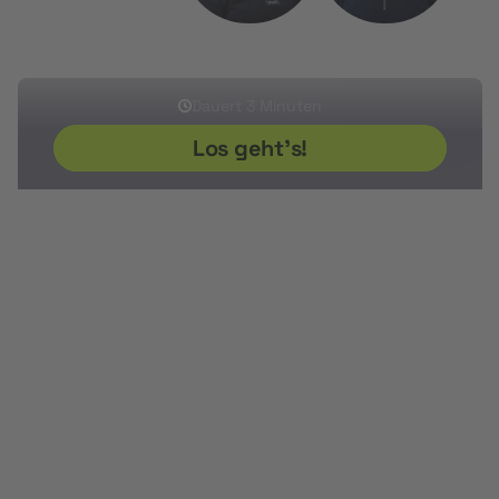
Sherwin
Ikram
Sven