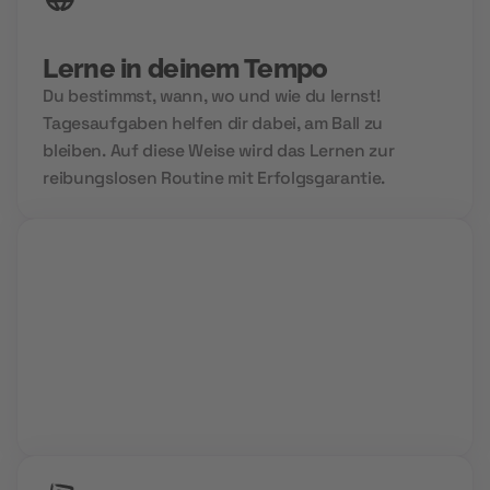
Lerne in deinem Tempo
Du bestimmst, wann, wo und wie du lernst!
Tagesaufgaben helfen dir dabei, am Ball zu
bleiben. Auf diese Weise wird das Lernen zur
reibungslosen Routine mit Erfolgsgarantie.
Group Sessions
Niemals allein und immer gemeinsam. Wir setzen
auf Community Power und den Aufbau deines
Zukunftsnetzwerks.