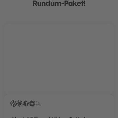
Rundum-Paket!
Karriere Coaching
Finde und schnapp' dir deinen Traumjob!
Gemeinsam mit deinem Berater findet ihr den Weg
in deine Zukunftskarriere. Für die perfekte
Bewerbung, einen Hochglanz-Lebenslauf und
garantierte Treffer bei der Jobsuche.