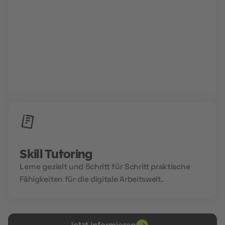
Group Sessions
Niemals allein und immer gemeinsam. Wir setzen
auf Community Power und den Aufbau deines
Zukunftsnetzwerks.
Skill Tutoring
Lerne gezielt und Schritt für Schritt praktische
Fähigkeiten für die digitale Arbeitswelt.