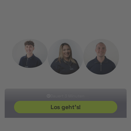
Weiterbildungsprogramm zu finden und die Förderung
zu beantragen.
Kostenlos, persönlich und unkompliziert.
Sherwin
Ikram
Sven