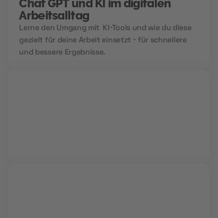
Chat GPT und KI im digitalen
Arbeitsalltag
Lerne den Umgang mit KI-Tools und wie du diese
gezielt für deine Arbeit einsetzt - für schnellere
und bessere Ergebnisse.
Live Sessions
Während interaktiver Video Calls lernst du von
Profis und kannst all deine Fragen stellen.
Vollzeit oder Teilzeit