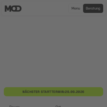
Menu
Beratung
UNCERTIFIED
Personalreferent:in mit
Employer Branding
Die Weiterbildung qualifiziert als
Personalreferent:in mit Employer Branding. Sie
vermittelt vertiefte HR-Kompetenzen und
befähigt zur strategischen Gestaltung von
Personalprozessen sowie zur Positionierung als
Arbeitgeber im Wettbewerbsumfeld.
NÄCHSTER STARTTERMIN:
29.09.2026