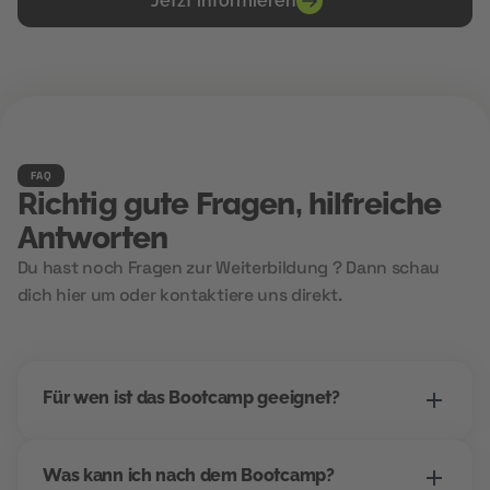
Jetzt informieren
FAQ
Richtig gute Fragen, hilfreiche
Antworten
Du hast noch Fragen zur Weiterbildung ? Dann schau
dich hier um oder kontaktiere uns direkt.
Für wen ist das Bootcamp geeignet?
Dieses Bootcamp richtet sich an alle, die einen
Was kann ich nach dem Bootcamp?
Einstieg ins digitale Marketing suchen -