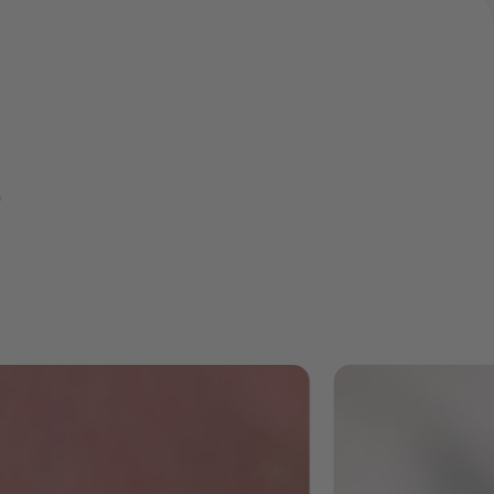
Enormes
Potenzial
für Peopl