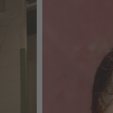
bereichernde
Erfahrung"
Ein intensiver, sechswöchiger
Vollzeitkurs mit starkem
Praxisfokus: Das Gelernte konnte
ich direkt in meinem eigenen
Kursprojekt umsetzen. Zu den
wichtigsten Inhalten gehörten ein
umfassendes SEO-Audit (On-Page,
Off-Page und technische Aspekte),
die Entwicklung von Content-
Strategien mit KI sowie die
Umsetzung der Audit-Ergebnisse in
konkrete Strategien und deren
Implementierung. Außerdem habe
ich praktische Erfahrungen mit
Tools wie Sistrix, Screaming Frog,
XOVI, WordPress und SEObility
gesammelt. Es war eine