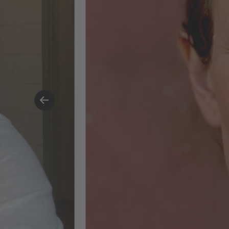
herausfordernde, aber unglaublich
bereichernde Erfahrung – vor allem
dank der anderen Teilnehmenden
und des Lehrteams. Ich freue mich
darauf, diese Erkenntnisse in
künftige Marken- und
Kampagnenprojekte einfließen zu
lassen.