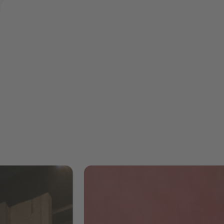
"Es war eine
herausfordernde,
aber unglaublich