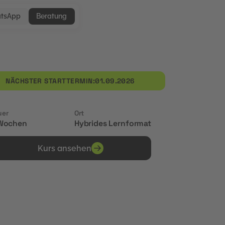
tsApp
Beratung
NÄCHSTER STARTTERMIN:
01.09.2026
uer
Ort
Wochen
Hybrides Lernformat
Kurs ansehen
Erhalte Zertifikate von