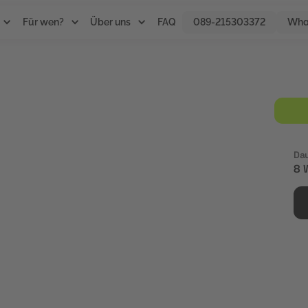
Für wen?
Über uns
FAQ
089-215303372
Wha
und
Da
8 
srecht vermittelt
en Planung von Personal
ie Personalplanung und
elen. Der Fokus liegt auf