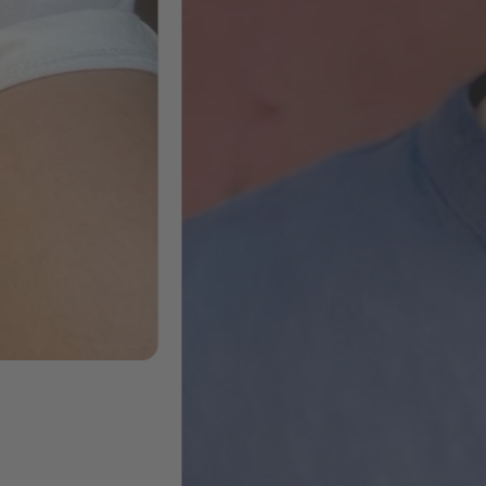
Marketing
Sophie
Masterclass + AI
Böhnert
Power