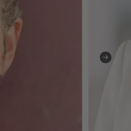
Arbeitsrecht, im
Hinblick auf mobile
Arbeiten und KI-
Systeme sowie KI-
gestützte Prozesse
Personalmanageme
von Skill-Analyse b
People Analytics. Hi
habe ich festgestell
wie viel Spaß mir di
Arbeit mit KI macht.
Tools zu
experimentieren,
Prozesse neu zu
denken, Daten
aussagekräftig
aufzubereiten - das
mich gepackt und 
sehe darin enormes
Potenzial für Peopl
Ops. Gleichzeitig w