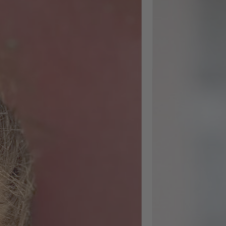
Operatio
Ich habe kürzlich m
Weiterbildung
abgeschlossen und
nächster Woche sta
ich in einen neuen 
Nach einem
herausfordernden
Arbeitsmarktjahr ha
mir die Weiterbildu
nicht nur inhaltlich
weitergeholfen,
sondern mir auch e
gutes Stück
Selbstvertrauen für
diesen nächsten Sch
gegeben. Inhaltlich
ging es um zwei gr
Themenblöcke: