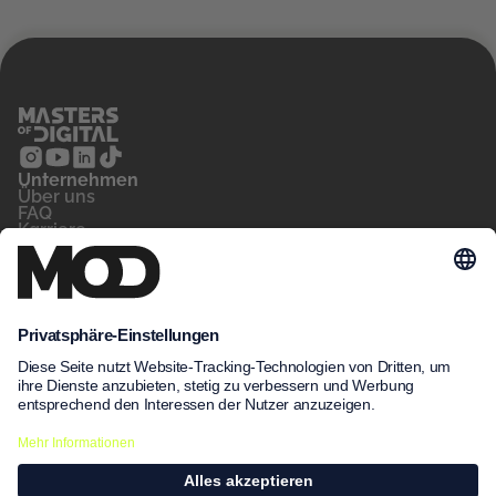
Unternehmen
‍Über uns
FAQ
Karriere
Kontakt
Blog
Für wen
Privatperson
Arbeitsvermittler
Unternehmen
Unsere Kurse
MeinNow
Kursfinder
Kursdatenbank
Unsere Standorte