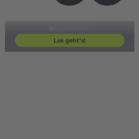
Sherwin
Ikram
Sven