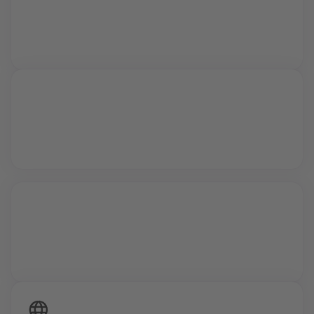
Live Sessions
Während interaktiver Video Calls lernst du von
Profis und kannst all deine Fragen stellen.
Vollzeit oder Teilzeit
24/7 Zugriff auf deine Inhalte