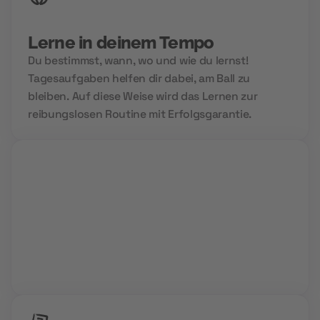
Lerne in deinem Tempo
Du bestimmst, wann, wo und wie du lernst!
Tagesaufgaben helfen dir dabei, am Ball zu
bleiben. Auf diese Weise wird das Lernen zur
reibungslosen Routine mit Erfolgsgarantie.
Group Sessions
Niemals allein und immer gemeinsam. Wir setzen
auf Community Power und den Aufbau deines
Zukunftsnetzwerks.