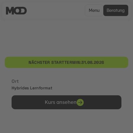
Menu
Beratung
UNCERTIFIED
Personalmarketing und
Mitarbeiterbindung
NÄCHSTER STARTTERMIN:
31.08.2026
Ort
Hybrides Lernformat
Kurs ansehen
Erhalte Zertifikate von