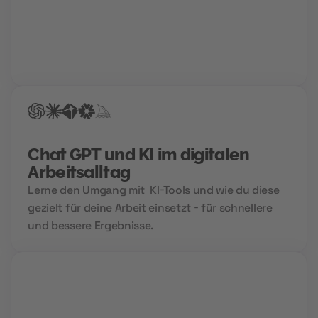
Gemeinsam mit deinem Berater findet ihr den Weg
in deine Zukunftskarriere. Für die perfekte
Bewerbung, einen Hochglanz-Lebenslauf und
garantierte Treffer bei der Jobsuche.
Chat GPT und KI im digitalen
Arbeitsalltag
Lerne den Umgang mit KI-Tools und wie du diese
gezielt für deine Arbeit einsetzt - für schnellere
und bessere Ergebnisse.