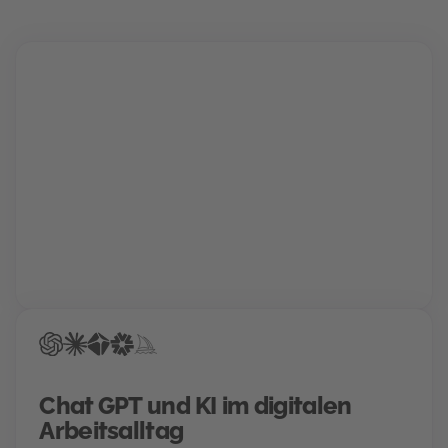
Karriere Coaching
Finde und schnapp' dir deinen Traumjob!
Gemeinsam mit deinem Berater findet ihr den Weg
in deine Zukunftskarriere. Für die perfekte
Bewerbung, einen Hochglanz-Lebenslauf und
garantierte Treffer bei der Jobsuche.
Chat GPT und KI im digitalen
Arbeitsalltag