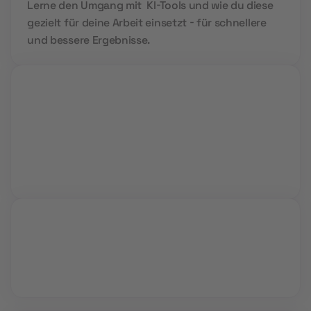
Lerne den Umgang mit KI-Tools und wie du diese
gezielt für deine Arbeit einsetzt - für schnellere
und bessere Ergebnisse.
Live Sessions
Während interaktiver Video Calls lernst du von
Profis und kannst all deine Fragen stellen.
Vollzeit oder Teilzeit