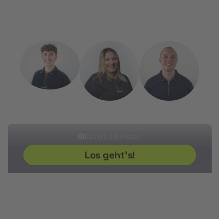
Kostenlos, persönlich und unkompliziert.
Sherwin
Ikram
Sven