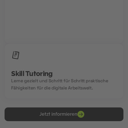
Group Sessions
Niemals allein und immer gemeinsam. Wir setzen
auf Community Power und den Aufbau deines
Zukunftsnetzwerks.
Skill Tutoring
Lerne gezielt und Schritt für Schritt praktische
Fähigkeiten für die digitale Arbeitswelt.
Jetzt informieren