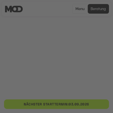
Menu
Beratung
UNCERTIFIED
Personalentwicklung mit
Führung und KI
Personalentwicklung mit Führung und KI
vermittelt praxisnah Kompetenzen zur Förderung
von Mitarbeitenden durch moderne
Führungsstrategien und KI-gestützte HR-
Prozesse. Im Fokus stehen Personalentwicklung
mit Führung und KI, digitale Lernprozesse und
datenbasierte Mitarbeiterentwicklung.
NÄCHSTER STARTTERMIN:
03.09.2026