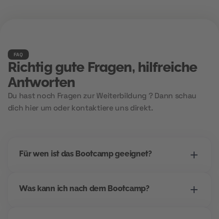
FAQ
Richtig gute Fragen, hilfreiche
Antworten
Du hast noch Fragen zur Weiterbildung ? Dann schau
dich hier um oder kontaktiere uns direkt.
Für wen ist das Bootcamp geeignet?
Dieses Bootcamp richtet sich an alle, die einen
Was kann ich nach dem Bootcamp?
Einstieg ins digitale Marketing suchen -
unabhängig vom bisherigen Beruf. Wenn du
Dieses Bootcamp richtet sich an alle, die einen
strukturiert arbeitest, Interesse an Kommunikation