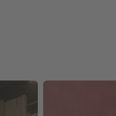
"Es war eine
herausfordernde,
aber unglaublich