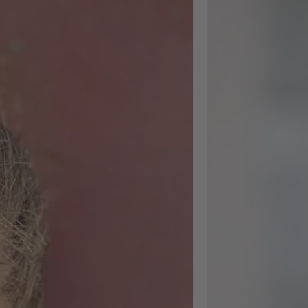
Operatio
Ich habe kürzlich m
Weiterbildung
abgeschlossen und
nächster Woche sta
ich in einen neuen 
Nach einem
herausfordernden
Arbeitsmarktjahr ha
mir die Weiterbildu
nicht nur inhaltlich
weitergeholfen,
sondern mir auch e
gutes Stück
Selbstvertrauen für
diesen nächsten Sch
gegeben. Inhaltlich
ging es um zwei gr
Themenblöcke:
Arbeitsrecht, im