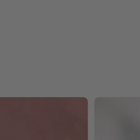
Enormes
Potenzial
für Peopl