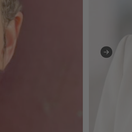
Hinblick auf mobile
Arbeiten und KI-
Systeme sowie KI-
gestützte Prozesse
Personalmanageme
von Skill-Analyse b
People Analytics. Hi
habe ich festgestell
wie viel Spaß mir di
Arbeit mit KI macht.
Tools zu
experimentieren,
Prozesse neu zu
denken, Daten
aussagekräftig
aufzubereiten - das
mich gepackt und 
sehe darin enormes
Potenzial für Peopl
Ops. Gleichzeitig w
mir bewusst: Je me