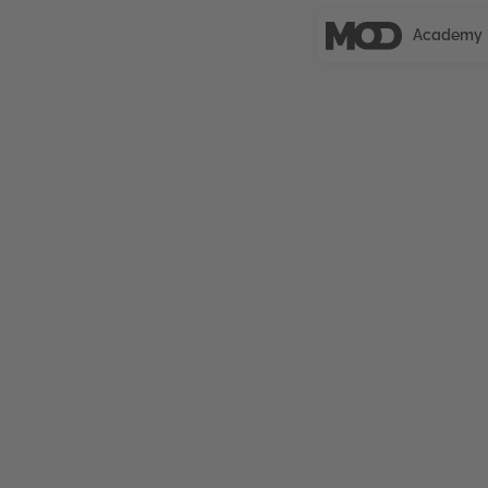
Academy
UNCERTIFIED
People Analytics
Die Weiterbildung „People Analytics“ richtet sic
datengestützte Entscheidungen im Personalwese
ist es, People Analytics effektiv zu nutzen, um T
Mitarbeiterbindung zu stärken und die Leistung