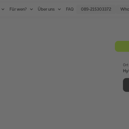
Für wen?
Über uns
FAQ
089-215303372
Wha
Ort
h an Personen, die
Hy
n treffen möchten. Ziel
alente zu gewinnen, die
 zu optimieren.