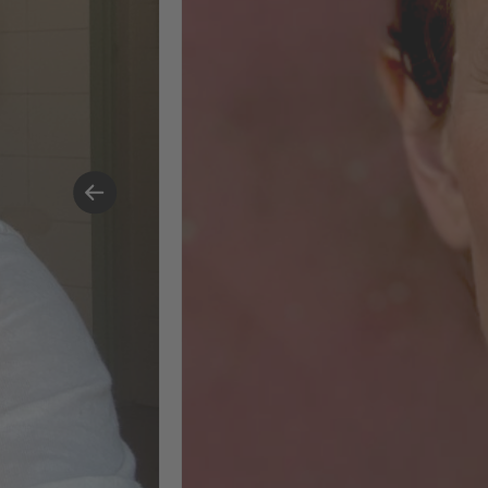
bereichernde Erfahrung – vor allem
dank der anderen Teilnehmenden
und des Lehrteams. Ich freue mich
darauf, diese Erkenntnisse in
künftige Marken- und
Kampagnenprojekte einfließen zu
lassen.