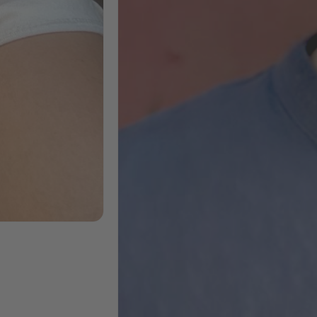
Marketing
Sophie
Masterclass + AI
Böhnert
Power