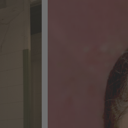
bereichernde
Erfahrung"
Ein intensiver, sechswöchiger
Vollzeitkurs mit starkem
Praxisfokus: Das Gelernte konnte
ich direkt in meinem eigenen
Kursprojekt umsetzen. Zu den
wichtigsten Inhalten gehörten ein
umfassendes SEO-Audit (On-Page,
Off-Page und technische Aspekte),
die Entwicklung von Content-
Strategien mit KI sowie die
Umsetzung der Audit-Ergebnisse in
konkrete Strategien und deren
Implementierung. Außerdem habe
ich praktische Erfahrungen mit
Tools wie Sistrix, Screaming Frog,
XOVI, WordPress und SEObility
gesammelt. Es war eine
herausfordernde, aber unglaublich