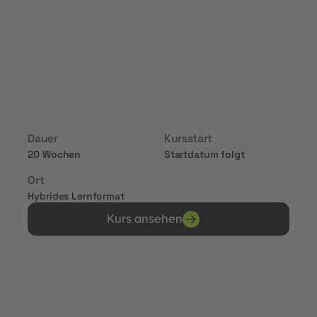
verbessern. Modul 1: Einführung in das Online
Marketing Modul 2: Suchmaschinenoptimierung
im digitalen Marketingkontext Modul 3: Social
Media Strategien und Inhalte im digitalen
Marketing
Dauer
Kursstart
20 Wochen
Startdatum folgt
Ort
Hybrides Lernformat
Kurs ansehen
Erhalte Zertifikate von