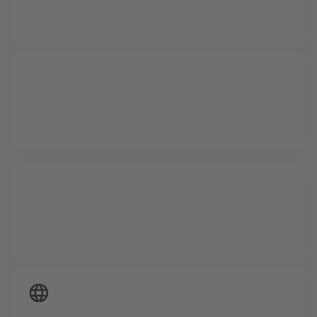
Während interaktiver Video Calls lernst du von
Profis und kannst all deine Fragen stellen.
Vollzeit oder Teilzeit
24/7 Zugriff auf deine Inhalte