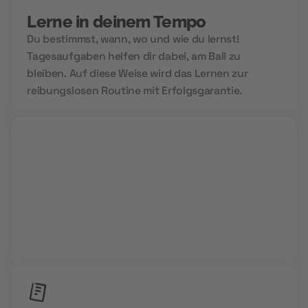
Lerne in deinem Tempo
Du bestimmst, wann, wo und wie du lernst!
Tagesaufgaben helfen dir dabei, am Ball zu
bleiben. Auf diese Weise wird das Lernen zur
reibungslosen Routine mit Erfolgsgarantie.
Group Sessions
Niemals allein und immer gemeinsam. Wir setzen
auf Community Power und den Aufbau deines
Zukunftsnetzwerks.