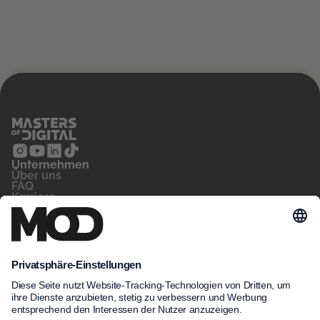
Ikram
Sven
Unternehmen
‍Über uns
FAQ
Karriere
Kontakt
Blog
Für wen
Privatperson
Arbeitsvermittler
Unternehmen
Unsere Kurse
MeinNow
Kursfinder
Kursdatenbank
Unsere Standorte