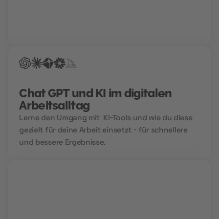
in deine Zukunftskarriere. Für die perfekte
Bewerbung, einen Hochglanz-Lebenslauf und
garantierte Treffer bei der Jobsuche.
Chat GPT und KI im digitalen
Arbeitsalltag
Lerne den Umgang mit KI-Tools und wie du diese
gezielt für deine Arbeit einsetzt - für schnellere
und bessere Ergebnisse.
Live Sessions