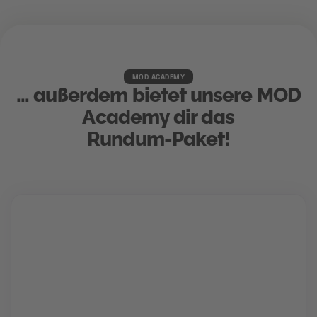
MOD ACADEMY
... außerdem bietet unsere MOD
Academy dir das
Rundum-Paket!
Karriere Coaching
Finde und schnapp' dir deinen Traumjob!
Gemeinsam mit deinem Berater findet ihr den Weg