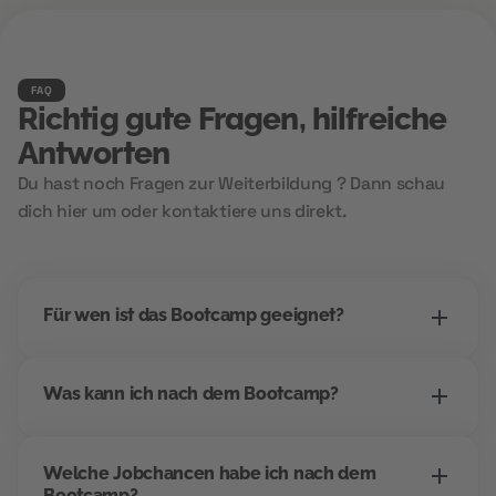
FAQ
Richtig gute Fragen, hilfreiche
Antworten
Du hast noch Fragen zur Weiterbildung ? Dann schau
dich hier um oder kontaktiere uns direkt.
Für wen ist das Bootcamp geeignet?
Dieses Bootcamp richtet sich an alle, die einen
Was kann ich nach dem Bootcamp?
Einstieg ins digitale Marketing suchen -
unabhängig vom bisherigen Beruf. Wenn du
Dieses Bootcamp richtet sich an alle, die einen
strukturiert arbeitest, Interesse an Kommunikation
Welche Jobchancen habe ich nach dem
Einstieg ins digitale Marketing suchen -
und digitalen Tools hast, bist du hier richtig.
Bootcamp?