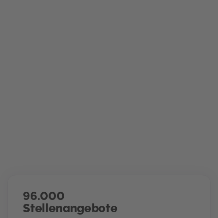
Arbeitsmarkt
Wir machen dich fit für die digitale Arbeitswelt. Bei MOD
lernst du, wie KI deine Arbeit transformiert, wie digitale
Prozesse funktionieren und wie du dich im modernen
Job-Markt durchsetzt. Praxisnah, mit den Tools von
heute und morgen, direkt anwendbar. Du entwickelst
Skills, die Arbeitgeber suchen und die dir bislang
verschlossene Türen öffnen.
96.000
Stellenangebote