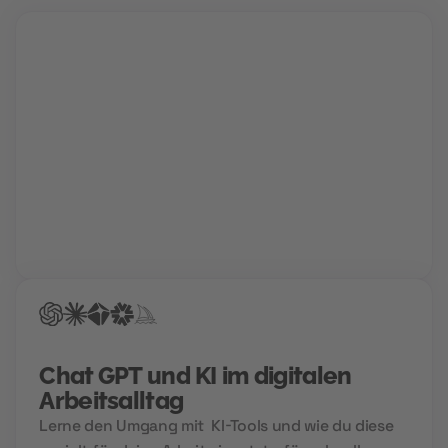
Karriere Coaching
Finde und schnapp' dir deinen Traumjob!
Gemeinsam mit deinem Berater findet ihr den Weg
in deine Zukunftskarriere. Für die perfekte
Bewerbung, einen Hochglanz-Lebenslauf und
garantierte Treffer bei der Jobsuche.
Chat GPT und KI im digitalen
Arbeitsalltag
Lerne den Umgang mit KI-Tools und wie du diese