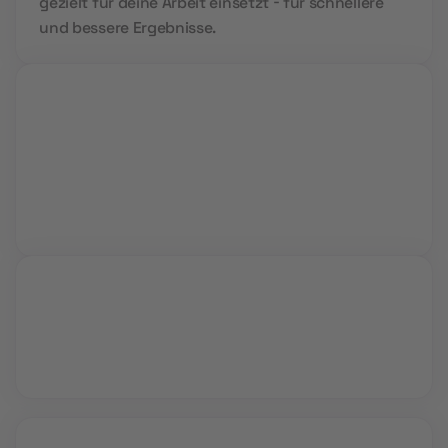
gezielt für deine Arbeit einsetzt - für schnellere
und bessere Ergebnisse.
Live Sessions
Während interaktiver Video Calls lernst du von
Profis und kannst all deine Fragen stellen.
Vollzeit oder Teilzeit