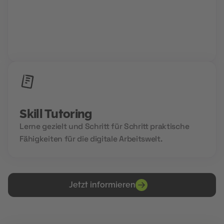
Group Sessions
Niemals allein und immer gemeinsam. Wir setzen
auf Community Power und den Aufbau deines
Zukunftsnetzwerks.
Skill Tutoring
Lerne gezielt und Schritt für Schritt praktische
Fähigkeiten für die digitale Arbeitswelt.
Jetzt informieren