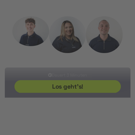
Kostenlos, persönlich und unkompliziert.
Sherwin
Ikram
Sven