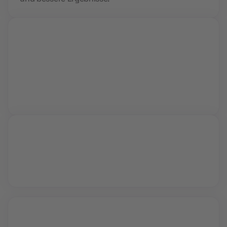
Live Sessions
Während interaktiver Video Calls lernst du von
Profis und kannst all deine Fragen stellen.
Vollzeit oder Teilzeit