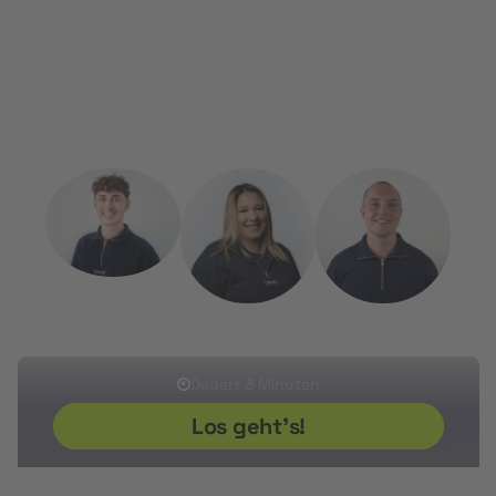
uns gerne reden. Wir supporten dich dabei das perfekte
ständig weiterzuentwickeln.
Weiterbildungsprogramm zu finden und die Förderung
zu beantragen.
Kostenlos, persönlich und unkompliziert.
Sherwin
Ikram
Sven