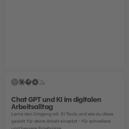
Karriere Coaching
Finde und schnapp' dir deinen Traumjob!
Gemeinsam mit deinem Berater findet ihr den Weg
in deine Zukunftskarriere. Für die perfekte
Bewerbung, einen Hochglanz-Lebenslauf und
garantierte Treffer bei der Jobsuche.
Chat GPT und KI im digitalen
Arbeitsalltag
Lerne den Umgang mit KI-Tools und wie du diese
gezielt für deine Arbeit einsetzt - für schnellere
und bessere Ergebnisse.