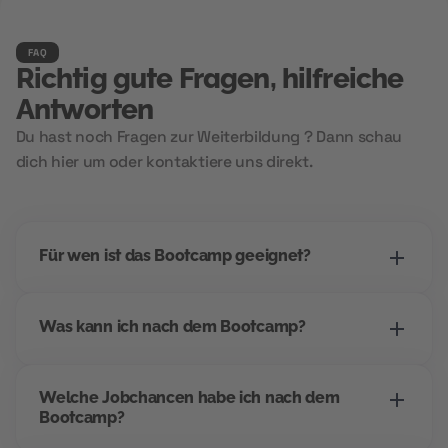
FAQ
Richtig gute Fragen, hilfreiche
Antworten
Du hast noch Fragen zur Weiterbildung ? Dann schau
dich hier um oder kontaktiere uns direkt.
Für wen ist das Bootcamp geeignet?
Dieses Bootcamp richtet sich an alle, die einen
Was kann ich nach dem Bootcamp?
Einstieg ins digitale Marketing suchen -
unabhängig vom bisherigen Beruf. Wenn du
Dieses Bootcamp richtet sich an alle, die einen
strukturiert arbeitest, Interesse an Kommunikation
Welche Jobchancen habe ich nach dem
Einstieg ins digitale Marketing suchen -
und digitalen Tools hast, bist du hier richtig.
Bootcamp?
unabhängig vom bisherigen Beruf. Wenn du
Besonders geeignet für Quereinsteiger*innen und