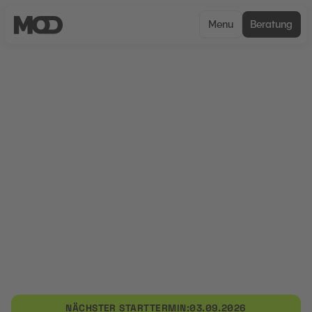
Menu
Beratung
UNCERTIFIED
Medienmanagement und Social
Media Marketing
Medienmanagement und Social Media Marketing
vermittelt praxisnah Kompetenzen zur
Organisation digitaler Medienprozesse sowie zur
strategischen Kommunikation auf sozialen
Plattformen. Im Fokus stehen Medienmanagement
und Social Media Marketing, digitale
Markenkommunikation und moderne Content-
Strategien.
NÄCHSTER STARTTERMIN:
03.09.2026