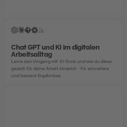
Bewerbung, einen Hochglanz-Lebenslauf und
garantierte Treffer bei der Jobsuche.
Chat GPT und KI im digitalen
Arbeitsalltag
Lerne den Umgang mit KI-Tools und wie du diese
gezielt für deine Arbeit einsetzt - für schnellere
und bessere Ergebnisse.
Live Sessions
Während interaktiver Video Calls lernst du von