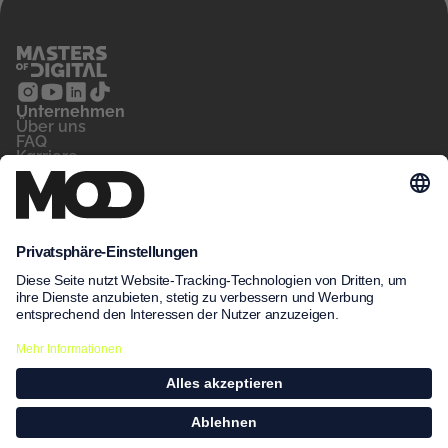
Unternehmen
‍Über uns
FAQ
Karriere
Kontakt
Blog
Für wen
Privatperson
Arbeitsvermittler
Unternehmen
Unsere Kurse
MeinNow
Kursfinder
Kursdatenbank
Unsere Standorte
Leitbild
Impressum
Datenschutz
AGB
©2026 Masters of Digital GmbH