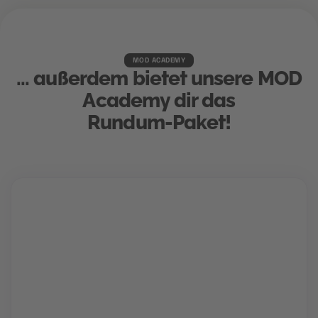
MOD ACADEMY
... außerdem bietet unsere MOD
Academy dir das
Rundum-Paket!
Karriere Coaching
Finde und schnapp' dir deinen Traumjob!
Gemeinsam mit deinem Berater findet ihr den Weg
in deine Zukunftskarriere. Für die perfekte