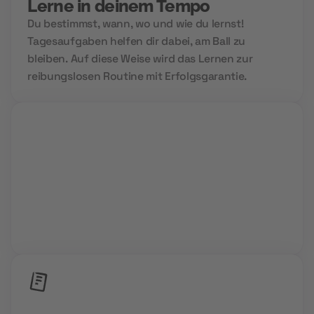
Lerne in deinem Tempo
Du bestimmst, wann, wo und wie du lernst!
Tagesaufgaben helfen dir dabei, am Ball zu
bleiben. Auf diese Weise wird das Lernen zur
reibungslosen Routine mit Erfolgsgarantie.
Group Sessions
Niemals allein und immer gemeinsam. Wir setzen
auf Community Power und den Aufbau deines
Zukunftsnetzwerks.