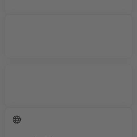
Profis und kannst all deine Fragen stellen.
Vollzeit oder Teilzeit
24/7 Zugriff auf deine Inhalte