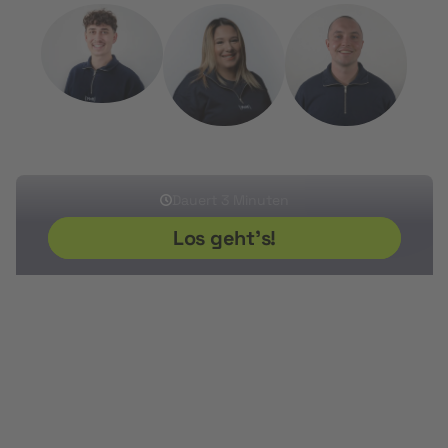
Sherwin
Ikram
Sven