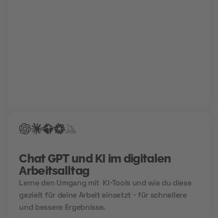
Karriere Coaching
Finde und schnapp' dir deinen Traumjob!
Gemeinsam mit deinem Berater findet ihr den Weg
in deine Zukunftskarriere. Für die perfekte
Bewerbung, einen Hochglanz-Lebenslauf und
garantierte Treffer bei der Jobsuche.
Chat GPT und KI im digitalen
Arbeitsalltag
Lerne den Umgang mit KI-Tools und wie du diese
gezielt für deine Arbeit einsetzt - für schnellere
und bessere Ergebnisse.