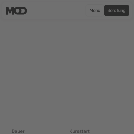
Menu
Beratung
UNCERTIFIED
Mediengestalter:in im visuellen
Marketing
Mediengestalter:in im visuellen Marketing
vermittelt praxisnah Kenntnisse zur Entwicklung
visueller Kommunikationslösungen für
Unternehmen und Marken. Im Fokus stehen
visuelles Marketing, Mediengestaltung und
zielgerichtete Markenkommunikation im
beruflichen Alltag.
Dauer
Kursstart