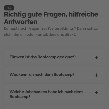
FAQ
Richtig gute Fragen, hilfreiche
Antworten
Du hast noch Fragen zur Weiterbildung ? Dann schau
dich hier um oder kontaktiere uns direkt.
Für wen ist das Bootcamp geeignet?
Dieses Bootcamp richtet sich an alle, die einen
Was kann ich nach dem Bootcamp?
Einstieg ins digitale Marketing suchen -
unabhängig vom bisherigen Beruf. Wenn du
Dieses Bootcamp richtet sich an alle, die einen
strukturiert arbeitest, Interesse an Kommunikation
Welche Jobchancen habe ich nach dem
Einstieg ins digitale Marketing suchen -
und digitalen Tools hast, bist du hier richtig.
Bootcamp?
unabhängig vom bisherigen Beruf. Wenn du
Besonders geeignet für Quereinsteiger*innen und
strukturiert arbeitest, Interesse an Kommunikation
alle, die mit Kl-Marketing zukunftssicher
Dieses Bootcamp richtet sich an alle, die einen