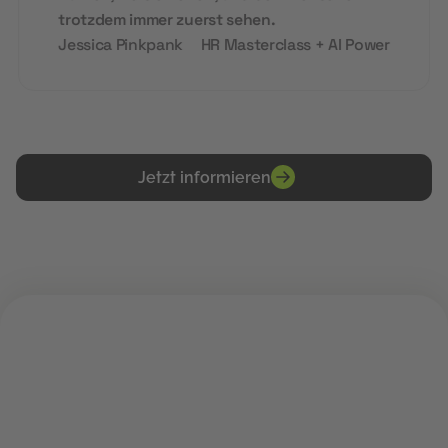
trotzdem immer zuerst sehen.
Jessica Pinkpank
HR Masterclass + AI Power
Jetzt informieren
PRAKTISCH. DIGITAL. ZUKUNFTS-READY.
Deine Zukunft im digitalen
Arbeitsmarkt