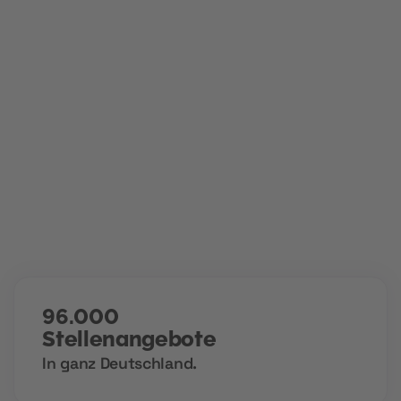
Wir machen dich fit für die digitale Arbeitswelt. Bei MOD
lernst du, wie KI deine Arbeit transformiert, wie digitale
Prozesse funktionieren und wie du dich im modernen
Job-Markt durchsetzt. Praxisnah, mit den Tools von
heute und morgen, direkt anwendbar. Du entwickelst
Skills, die Arbeitgeber suchen und die dir bislang
verschlossene Türen öffnen.
96.000
Stellenangebote
In ganz Deutschland.