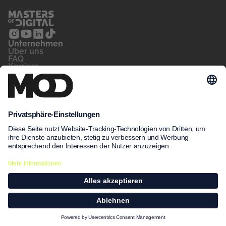
Unternehmen
‍Über uns
FAQ
Karriere
Kontakt
Blog
Für wen
Privatperson
Arbeitsvermittler
Unternehmen
Unsere Kurse
MeinNow
Kursfinder
Kursdatenbank
Unsere Standorte
Leitbild
Impressum
Datenschutz
AGB
©2026 Masters of Digital GmbH