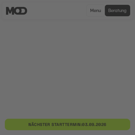
Menu
Beratung
UNCERTIFIED
Mediendesign im
Personalmarketing
Mediendesign im Personalmarketing vermittelt
praxisnah Kompetenzen zur kreativen Gestaltung
moderner Arbeitgeberkommunikation und
visueller Recruiting-Maßnahmen. Im Mittelpunkt
stehen Mediendesign im Personalmarketing,
digitale Arbeitgeberpräsentation und visuelle
Kommunikationsstrategien im Recruiting.
NÄCHSTER STARTTERMIN:
03.09.2026