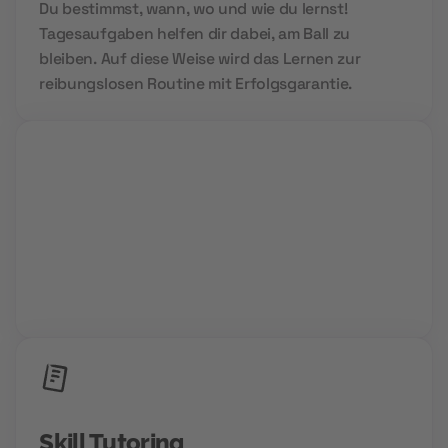
Du bestimmst, wann, wo und wie du lernst!
Tagesaufgaben helfen dir dabei, am Ball zu
bleiben. Auf diese Weise wird das Lernen zur
reibungslosen Routine mit Erfolgsgarantie.
Group Sessions
Niemals allein und immer gemeinsam. Wir setzen
auf Community Power und den Aufbau deines
Zukunftsnetzwerks.
Skill Tutoring