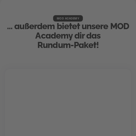
MOD ACADEMY
... außerdem bietet unsere MOD
Academy dir das
Rundum-Paket!
Karriere Coaching
Finde und schnapp' dir deinen Traumjob!
Gemeinsam mit deinem Berater findet ihr den Weg
in deine Zukunftskarriere. Für die perfekte
Bewerbung, einen Hochglanz-Lebenslauf und