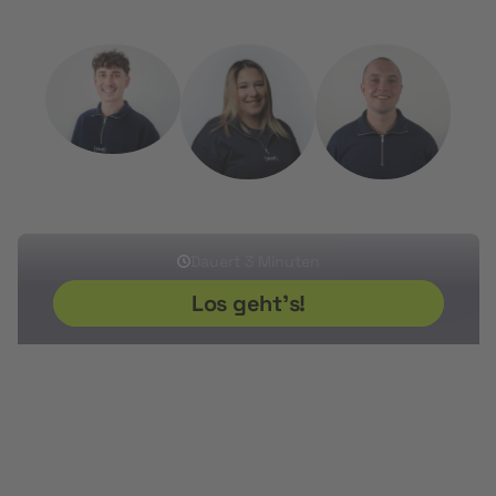
Sherwin
Ikram
Sven