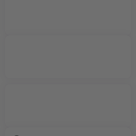
Live Sessions
Während interaktiver Video Calls lernst du von
Profis und kannst all deine Fragen stellen.
Vollzeit oder Teilzeit
24/7 Zugriff auf deine Inhalte