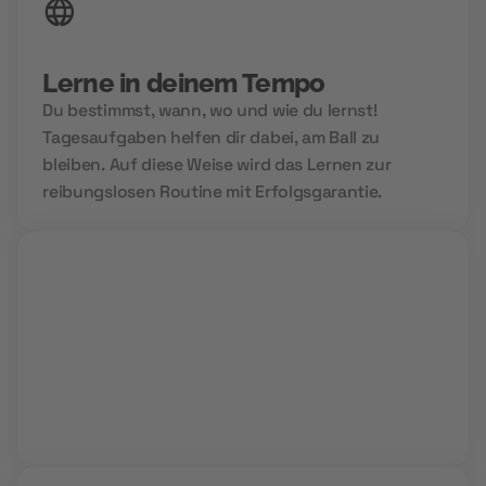
Lerne in deinem Tempo
Du bestimmst, wann, wo und wie du lernst!
Tagesaufgaben helfen dir dabei, am Ball zu
bleiben. Auf diese Weise wird das Lernen zur
reibungslosen Routine mit Erfolgsgarantie.
Group Sessions
Niemals allein und immer gemeinsam. Wir setzen
auf Community Power und den Aufbau deines
Zukunftsnetzwerks.