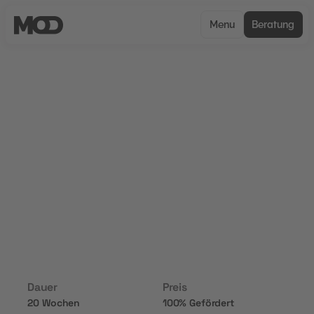
Menu
Beratung
CERTIFIED
Kampagnen für gezieltes B2B
Marketing
Diese Maßnahme fokussiert sich auf die
Optimierung von LinkedIn-Kampagnen für
Business-to-Business-Marketing. Der
Schwerpunkt liegt auf der Ansprache spezifischer
Zielgruppen und der Steigerung von
Interaktionen und Konversionen.
Dauer
Preis
20 Wochen
100% Gefördert