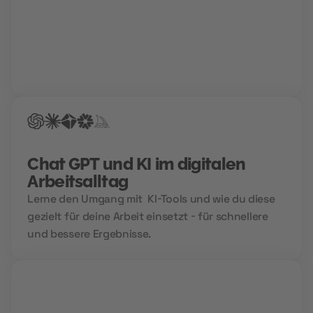
Finde und schnapp' dir deinen Traumjob!
Gemeinsam mit deinem Berater findet ihr den Weg
in deine Zukunftskarriere. Für die perfekte
Bewerbung, einen Hochglanz-Lebenslauf und
garantierte Treffer bei der Jobsuche.
Chat GPT und KI im digitalen
Arbeitsalltag
Lerne den Umgang mit KI-Tools und wie du diese
gezielt für deine Arbeit einsetzt - für schnellere
und bessere Ergebnisse.