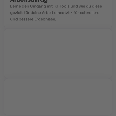
Lerne den Umgang mit KI-Tools und wie du diese
gezielt für deine Arbeit einsetzt - für schnellere
und bessere Ergebnisse.
Live Sessions
Während interaktiver Video Calls lernst du von
Profis und kannst all deine Fragen stellen.
Vollzeit oder Teilzeit