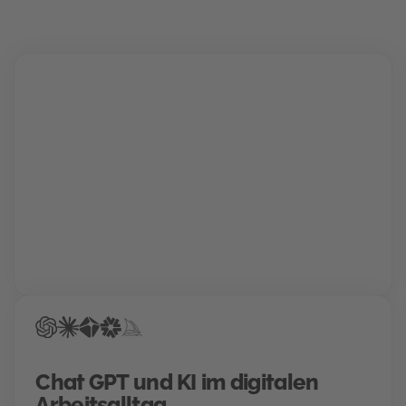
Karriere Coaching
Finde und schnapp' dir deinen Traumjob!
Gemeinsam mit deinem Berater findet ihr den Weg
in deine Zukunftskarriere. Für die perfekte
Bewerbung, einen Hochglanz-Lebenslauf und
garantierte Treffer bei der Jobsuche.
Chat GPT und KI im digitalen
Arbeitsalltag