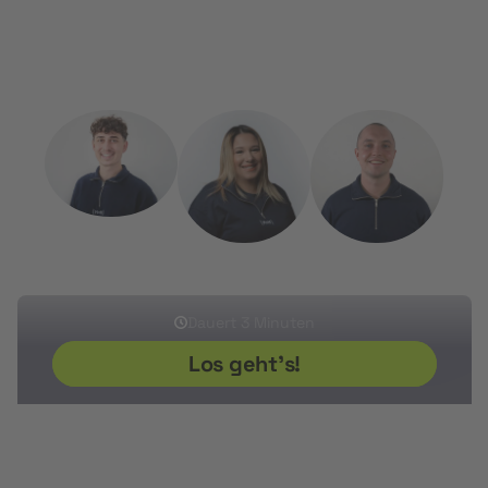
zu beantragen.
Kostenlos, persönlich und unkompliziert.
Sherwin
Ikram
Sven