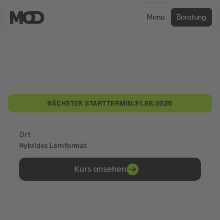
Menu
Beratung
UNCERTIFIED
HR Assistenz mit Fokus auf
Digitalisierung
NÄCHSTER STARTTERMIN:
31.08.2026
Ort
Hybrides Lernformat
Kurs ansehen
Erhalte Zertifikate von