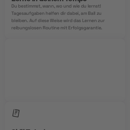
Du bestimmst, wann, wo und wie du lernst!
Tagesaufgaben helfen dir dabei, am Ball zu
bleiben. Auf diese Weise wird das Lernen zur
reibungslosen Routine mit Erfolgsgarantie.
Group Sessions
Niemals allein und immer gemeinsam. Wir setzen
auf Community Power und den Aufbau deines
Zukunftsnetzwerks.