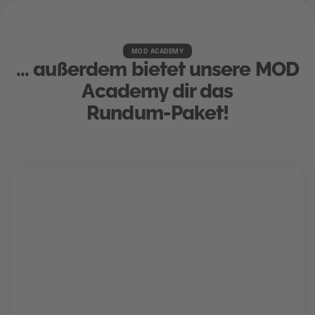
MOD ACADEMY
... außerdem bietet unsere MOD
Academy dir das
Rundum-Paket!
Karriere Coaching
Finde und schnapp' dir deinen Traumjob!
Gemeinsam mit deinem Berater findet ihr den Weg
in deine Zukunftskarriere. Für die perfekte
Bewerbung, einen Hochglanz-Lebenslauf und