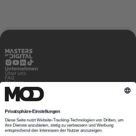
Unternehmen
‍Über uns
FAQ
Karriere
Kontakt
Blog
Für wen
Privatperson
Arbeitsvermittler
Unternehmen
Unsere Kurse
MeinNow
Kursfinder
Kursdatenbank
Unsere Standorte