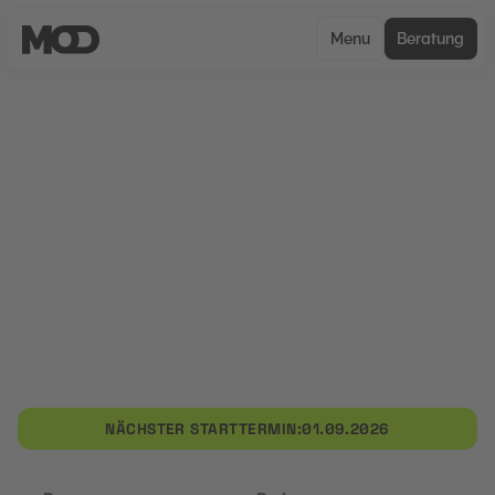
Menu
Beratung
CERTIFIED
Google Ads-Techniken für
Performance Manager:
SEM-Optimierung und
ROI-Steigerung
Diese Weiterbildung richtet sich an Performance
Manager, die ihre Fähigkeiten im Bereich der
Suchmaschinenwerbung (SEM) und Google Ads
vertiefen möchten.
NÄCHSTER STARTTERMIN:
01.09.2026