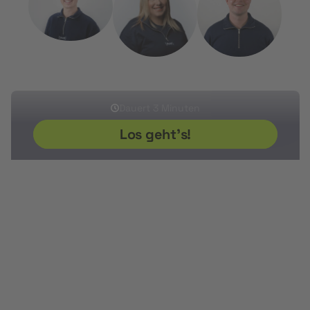
Sherwin
Ikram
Sven