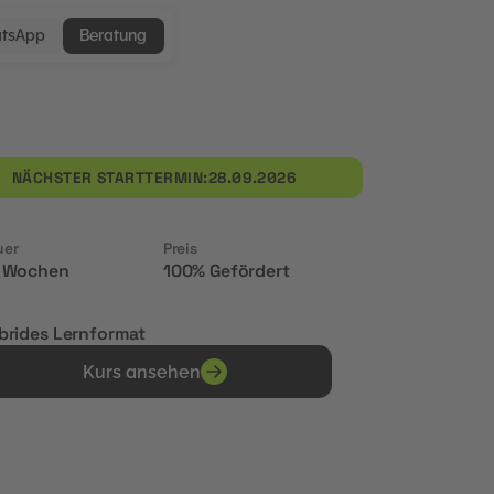
tsApp
Beratung
NÄCHSTER STARTTERMIN:
28.09.2026
uer
Preis
 Wochen
100% Gefördert
brides Lernformat
Kurs ansehen
Erhalte Zertifikate von