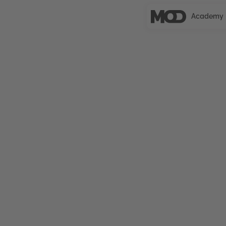
Academy
CERTIFIED
Facebook Werbun
Social Media Mark
Die Maßnahme vermittelt zentrale Strategien zur
Optimierung von Facebook-Werbung.