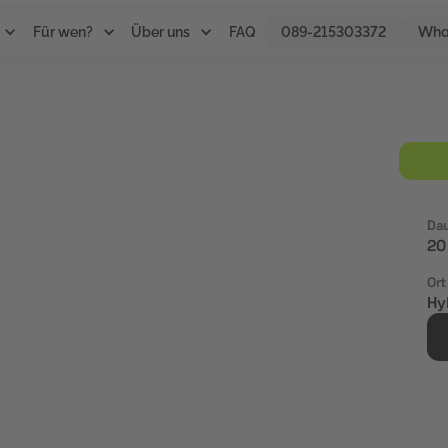
Für wen?
Über uns
FAQ
089-215303372
Wha
g im
eting
Da
20
 Erstellung und
Ort
Hy