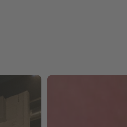
"Es war eine
herausfordernde,
aber unglaublich
bereichernde
Erfahrung"