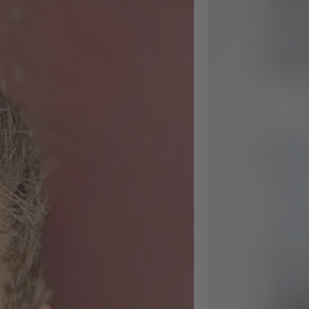
Weiterbildung
abgeschlossen und
nächster Woche sta
ich in einen neuen 
Nach einem
herausfordernden
Arbeitsmarktjahr ha
mir die Weiterbildu
nicht nur inhaltlich
weitergeholfen,
sondern mir auch e
gutes Stück
Selbstvertrauen für
diesen nächsten Sch
gegeben. Inhaltlich
ging es um zwei gr
Themenblöcke:
Arbeitsrecht, im
Hinblick auf mobile
Arbeiten und KI-