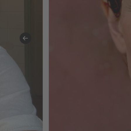
und des Lehrteams. Ich freue mich
darauf, diese Erkenntnisse in
künftige Marken- und
Kampagnenprojekte einfließen zu
lassen.