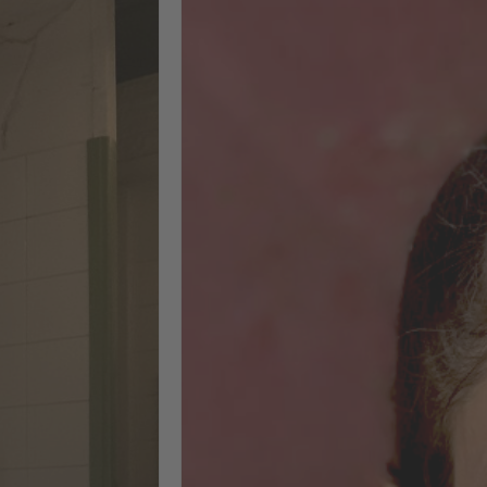
Ein intensiver, sechswöchiger
Vollzeitkurs mit starkem
Praxisfokus: Das Gelernte konnte
ich direkt in meinem eigenen
Kursprojekt umsetzen. Zu den
wichtigsten Inhalten gehörten ein
umfassendes SEO-Audit (On-Page,
Off-Page und technische Aspekte),
die Entwicklung von Content-
Strategien mit KI sowie die
Umsetzung der Audit-Ergebnisse in
konkrete Strategien und deren
Implementierung. Außerdem habe
ich praktische Erfahrungen mit
Tools wie Sistrix, Screaming Frog,
XOVI, WordPress und SEObility
gesammelt. Es war eine
herausfordernde, aber unglaublich
bereichernde Erfahrung – vor allem
dank der anderen Teilnehmenden