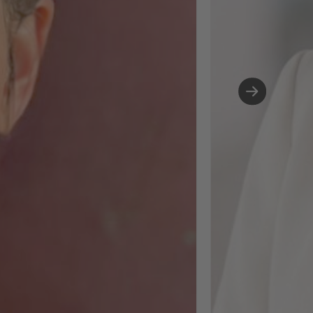
Systeme sowie KI-
gestützte Prozesse
Personalmanageme
von Skill-Analyse b
People Analytics. Hi
habe ich festgestell
wie viel Spaß mir di
Arbeit mit KI macht.
Tools zu
experimentieren,
Prozesse neu zu
denken, Daten
aussagekräftig
aufzubereiten - das
mich gepackt und 
sehe darin enormes
Potenzial für Peopl
Ops. Gleichzeitig w
mir bewusst: Je me
Technologie im
Hintergrund mitläuf