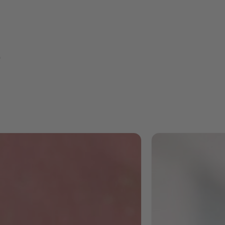
Enormes
Potenzial
für Peopl
Operatio
Ich habe kürzlich m