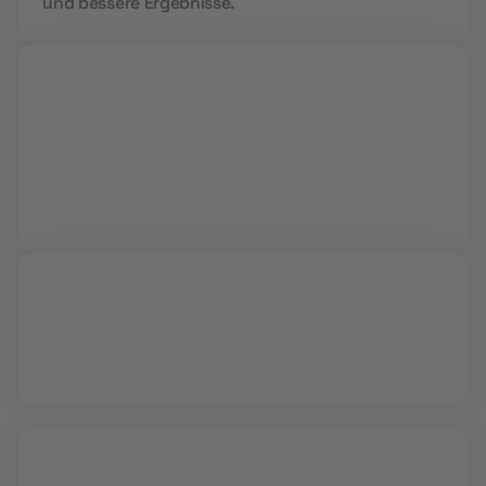
und bessere Ergebnisse.
Live Sessions
Während interaktiver Video Calls lernst du von
Profis und kannst all deine Fragen stellen.
Vollzeit oder Teilzeit