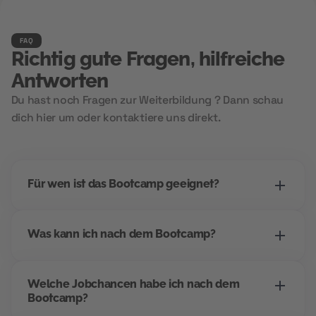
FAQ
Richtig gute Fragen, hilfreiche
Antworten
Du hast noch Fragen zur Weiterbildung ? Dann schau
dich hier um oder kontaktiere uns direkt.
Für wen ist das Bootcamp geeignet?
Dieses Bootcamp richtet sich an alle, die einen
Was kann ich nach dem Bootcamp?
Einstieg ins digitale Marketing suchen -
unabhängig vom bisherigen Beruf. Wenn du
Dieses Bootcamp richtet sich an alle, die einen
strukturiert arbeitest, Interesse an Kommunikation
Welche Jobchancen habe ich nach dem
Einstieg ins digitale Marketing suchen -
und digitalen Tools hast, bist du hier richtig.
Bootcamp?
unabhängig vom bisherigen Beruf. Wenn du
Besonders geeignet für Quereinsteiger*innen und