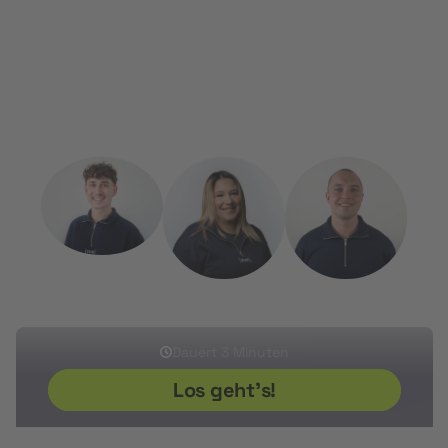
uns gerne reden. Wir supporten dich dabei das perfekte
ständig weiterzuentwickeln.
Weiterbildungsprogramm zu finden und die Förderung
zu beantragen.
Kostenlos, persönlich und unkompliziert.
Sherwin
Ikram
Sven