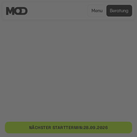
Menu
Beratung
CERTIFIED
Entwicklung und
Implementierung von LinkedIn
Strategien für Social Media
Consultants
In dieser Weiterbildung wird ein Einblick in die
Entwicklung und Umsetzung von LinkedIn-
Strategien gegeben. Neben der Erstellung
gezielter Inhalte liegt der Schwerpunkt auf der
Analyse und Optimierung von Kampagnen.
NÄCHSTER STARTTERMIN:
28.09.2026