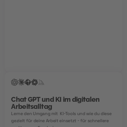
Karriere Coaching
Finde und schnapp' dir deinen Traumjob!
Gemeinsam mit deinem Berater findet ihr den Weg
in deine Zukunftskarriere. Für die perfekte
Bewerbung, einen Hochglanz-Lebenslauf und
garantierte Treffer bei der Jobsuche.
Chat GPT und KI im digitalen
Arbeitsalltag
Lerne den Umgang mit KI-Tools und wie du diese
gezielt für deine Arbeit einsetzt - für schnellere