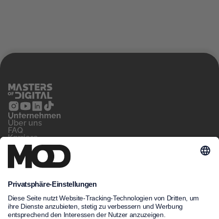
Unternehmen
‍Über uns
FAQ
Karriere
Kontakt
Blog
Für wen
Privatperson
Arbeitsvermittler
Unternehmen
Unsere Kurse
MeinNow
Kursfinder
Kursdatenbank
Unsere Standorte