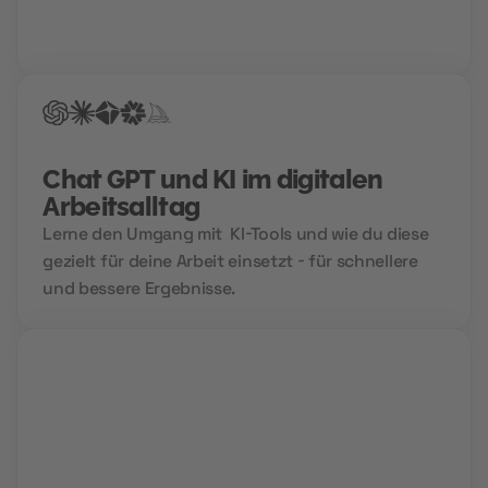
Bewerbung, einen Hochglanz-Lebenslauf und
garantierte Treffer bei der Jobsuche.
Chat GPT und KI im digitalen
Arbeitsalltag
Lerne den Umgang mit KI-Tools und wie du diese
gezielt für deine Arbeit einsetzt - für schnellere
und bessere Ergebnisse.
Live Sessions
Während interaktiver Video Calls lernst du von