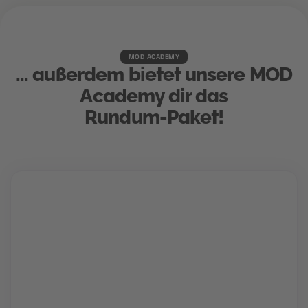
MOD ACADEMY
... außerdem bietet unsere MOD
Academy dir das
Rundum-Paket!
Karriere Coaching
Finde und schnapp' dir deinen Traumjob!
Gemeinsam mit deinem Berater findet ihr den Weg
in deine Zukunftskarriere. Für die perfekte