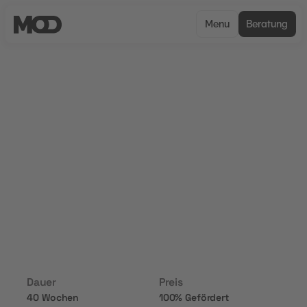
Menu
Beratung
CERTIFIED
Digital Brand Manager für
digitales Markenmanagement
und Online-Präsenz
Diese Weiterbildung behandelt die Verwaltung
und Stärkung der digitalen Markenpräsenz. Der
Fokus liegt auf der Entwicklung und
Implementierung von Strategien zur
Markenführung im digitalen Raum.
Dauer
Preis
40 Wochen
100% Gefördert