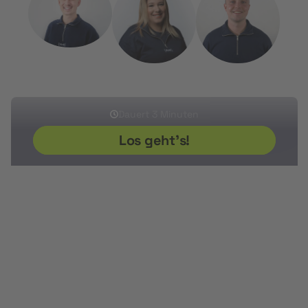
Sherwin
Ikram
Sven