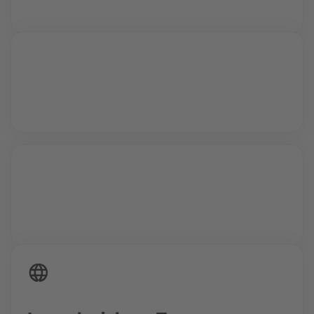
Profis und kannst all deine Fragen stellen.
Vollzeit oder Teilzeit
24/7 Zugriff auf deine Inhalte