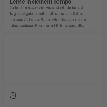
Lerne in deinem Tempo
Du bestimmst, wann, wo und wie du lernst!
Tagesaufgaben helfen dir dabei, am Ball zu
bleiben. Auf diese Weise wird das Lernen zur
reibungslosen Routine mit Erfolgsgarantie.
Group Sessions
Niemals allein und immer gemeinsam. Wir setzen
auf Community Power und den Aufbau deines
Zukunftsnetzwerks.