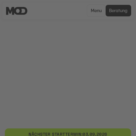
Menu
Beratung
UNCERTIFIED
Datenanalyse im Performance
Marketing
Datenanalyse im Performance Marketing
vermittelt praxisnah Kompetenzen zur
Auswertung digitaler Marketingdaten und zur
Optimierung performanceorientierter
Kampagnenprozesse. Im Mittelpunkt stehen
Datenanalyse im Performance Marketing,
datenbasierte Entscheidungsprozesse und
digitale Marketingstrategien.
NÄCHSTER STARTTERMIN:
03.09.2026