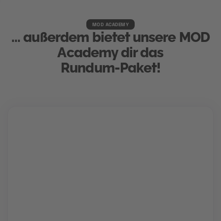
MOD ACADEMY
... außerdem bietet unsere MOD
Academy dir das
Rundum-Paket!
Karriere Coaching
Finde und schnapp' dir deinen Traumjob!
Gemeinsam mit deinem Berater findet ihr den Weg
in deine Zukunftskarriere. Für die perfekte
Bewerbung, einen Hochglanz-Lebenslauf und
garantierte Treffer bei der Jobsuche.