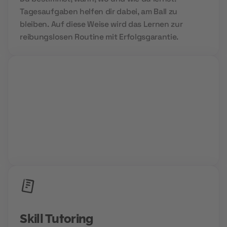
Tagesaufgaben helfen dir dabei, am Ball zu
bleiben. Auf diese Weise wird das Lernen zur
reibungslosen Routine mit Erfolgsgarantie.
Group Sessions
Niemals allein und immer gemeinsam. Wir setzen
auf Community Power und den Aufbau deines
Zukunftsnetzwerks.
Skill Tutoring