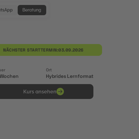
tsApp
Beratung
NÄCHSTER STARTTERMIN:
03.09.2026
uer
Ort
 Wochen
Hybrides Lernformat
Kurs ansehen
Erhalte Zertifikate von