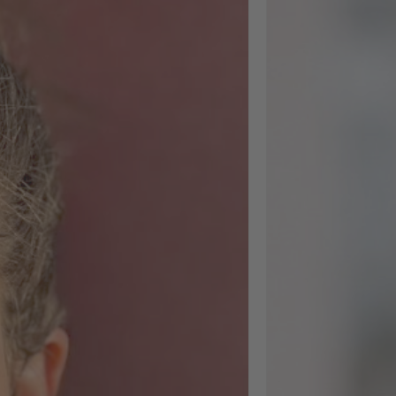
ich in einen neuen 
Nach einem
herausfordernden
Arbeitsmarktjahr ha
mir die Weiterbildu
nicht nur inhaltlich
weitergeholfen,
sondern mir auch e
gutes Stück
Selbstvertrauen für
diesen nächsten Sch
gegeben. Inhaltlich
ging es um zwei gr
Themenblöcke:
Arbeitsrecht, im
Hinblick auf mobile
Arbeiten und KI-
Systeme sowie KI-
gestützte Prozesse
Personalmanageme
von Skill-Analyse b