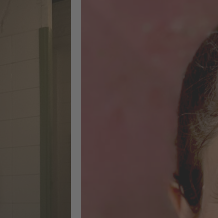
ich direkt in meinem eigenen
Kursprojekt umsetzen. Zu den
wichtigsten Inhalten gehörten ein
umfassendes SEO-Audit (On-Page,
Off-Page und technische Aspekte),
die Entwicklung von Content-
Strategien mit KI sowie die
Umsetzung der Audit-Ergebnisse in
konkrete Strategien und deren
Implementierung. Außerdem habe
ich praktische Erfahrungen mit
Tools wie Sistrix, Screaming Frog,
XOVI, WordPress und SEObility
gesammelt. Es war eine
herausfordernde, aber unglaublich
bereichernde Erfahrung – vor allem
dank der anderen Teilnehmenden
und des Lehrteams. Ich freue mich
darauf, diese Erkenntnisse in
künftige Marken- und