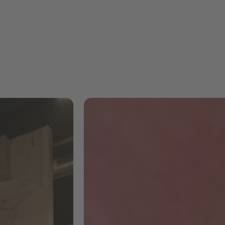
"Es war eine
herausfordernde,
aber unglaublich
bereichernde
Erfahrung"
Ein intensiver, sechswöchiger
Vollzeitkurs mit starkem
Praxisfokus: Das Gelernte konnte