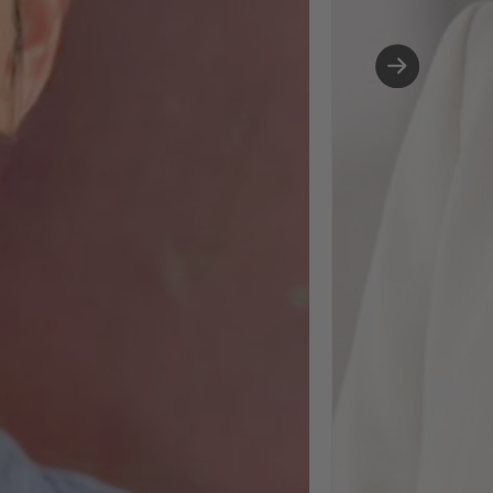
People Analytics. Hi
habe ich festgestell
wie viel Spaß mir di
Arbeit mit KI macht.
Tools zu
experimentieren,
Prozesse neu zu
denken, Daten
aussagekräftig
aufzubereiten - das
mich gepackt und 
sehe darin enormes
Potenzial für Peopl
Ops. Gleichzeitig w
mir bewusst: Je me
Technologie im
Hintergrund mitläuf
desto wichtiger wir
der Blick auf den
Menschen. KI kann