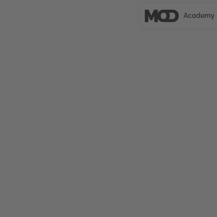
Academy
UNCERTIFIED
CRM im Performa
Marketing
CRM im Performance Marketing vermittelt prax
Verbindung datenorientierter Kundenbeziehunge
und Kampagnenprozessen. Im Fokus stehen CRM
Marketing, kundenorientierte Kommunikationss
datenbasierte Marketingsteuerung.