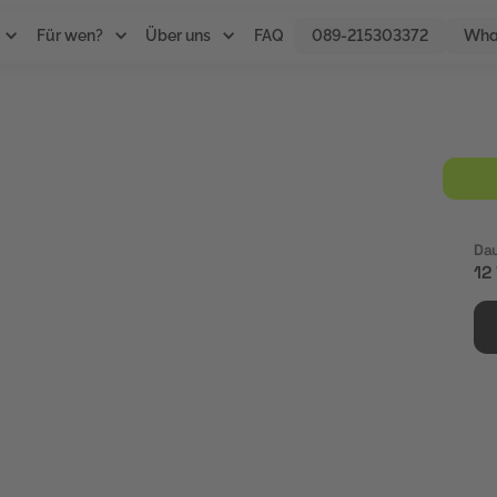
Für wen?
Über uns
FAQ
089-215303372
Wha
nce
Da
12
isnah Kompetenzen zur
n mit digitalen Marketing-
 im Performance
trategien und