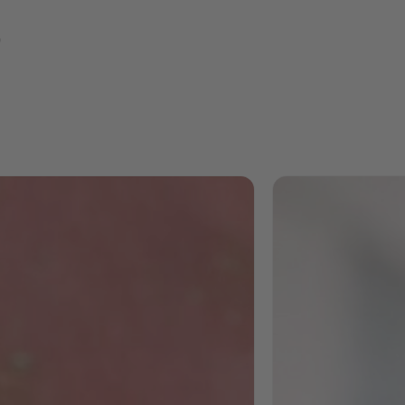
Enormes
Potenzial
für Peopl
Operatio
Ich habe kürzlich m
Weiterbildung
abgeschlossen und
nächster Woche sta