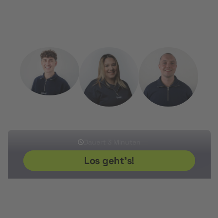
zu beantragen.
Kostenlos, persönlich und unkompliziert.
Sherwin
Ikram
Sven