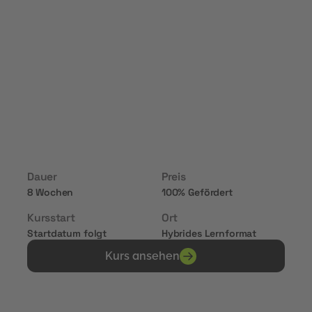
Erstellung tätig sind oder eine solche Position
anstreben. Ziel der Maßnahme ist es, die
Teilnehmenden mit praxisorientiertem Wissen
auszustatten, um Content-Strategien zu
entwickeln, die Reichweite und Wirkung digitaler
Inhalte zu steigern und die Performance von
Marketingmaßnahmen nachhaltig zu verbessern.
Dauer
Preis
8 Wochen
100% Gefördert
Kursstart
Ort
Startdatum folgt
Hybrides Lernformat
Kurs ansehen