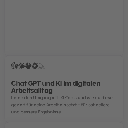
Karriere Coaching
Finde und schnapp' dir deinen Traumjob!
Gemeinsam mit deinem Berater findet ihr den Weg
in deine Zukunftskarriere. Für die perfekte
Bewerbung, einen Hochglanz-Lebenslauf und
garantierte Treffer bei der Jobsuche.
Chat GPT und KI im digitalen
Arbeitsalltag
Lerne den Umgang mit KI-Tools und wie du diese
gezielt für deine Arbeit einsetzt - für schnellere
und bessere Ergebnisse.