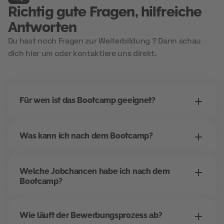
Richtig gute Fragen, hilfreiche
Antworten
Du hast noch Fragen zur Weiterbildung ? Dann schau
dich hier um oder kontaktiere uns direkt.
Für wen ist das Bootcamp geeignet?
Dieses Bootcamp richtet sich an alle, die einen
Was kann ich nach dem Bootcamp?
Einstieg ins digitale Marketing suchen -
unabhängig vom bisherigen Beruf. Wenn du
Dieses Bootcamp richtet sich an alle, die einen
strukturiert arbeitest, Interesse an Kommunikation
Welche Jobchancen habe ich nach dem
Einstieg ins digitale Marketing suchen -
und digitalen Tools hast, bist du hier richtig.
Bootcamp?
unabhängig vom bisherigen Beruf. Wenn du
Besonders geeignet für Quereinsteiger*innen und
strukturiert arbeitest, Interesse an Kommunikation
alle, die mit Kl-Marketing zukunftssicher
Dieses Bootcamp richtet sich an alle, die einen
und digitalen Tools hast, bist du hier richtig.
durchstarten wollen. Gerade im Marketing
Wie läuft der Bewerbungsprozess ab?
Einstieg ins digitale Marketing suchen -
Besonders geeignet für Quereinsteiger*innen und